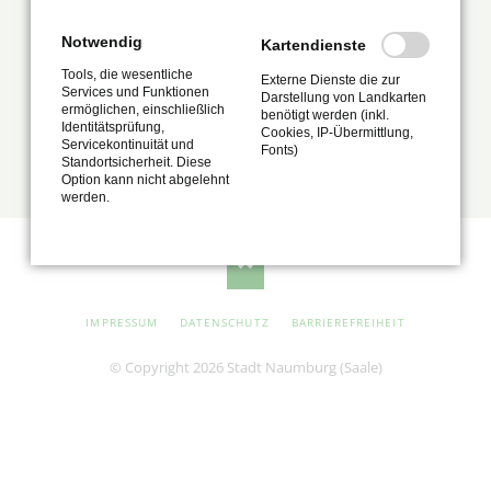
Notwendig
Kartendienste
Tools, die wesentliche
Externe Dienste die zur
Services und Funktionen
Darstellung von Landkarten
ermöglichen, einschließlich
benötigt werden (inkl.
Identitätsprüfung,
Cookies, IP-Übermittlung,
Servicekontinuität und
Fonts)
Standortsicherheit. Diese
Option kann nicht abgelehnt
werden.
NAVIGATION
IMPRESSUM
DATENSCHUTZ
BARRIEREFREIHEIT
ÜBERSPRINGEN
© Copyright 2026 Stadt Naumburg (Saale)